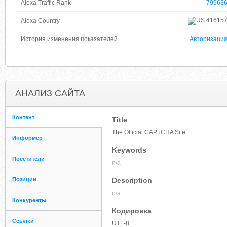
Alexa Traffic Rank
79963
41615
Alexa Country
История изменения показателей
Авторизаци
АНАЛИЗ САЙТА
Контент
Title
The Official CAPTCHA Site
Информер
Keywords
Посетители
n/a
Позиции
Description
n/a
Конкуренты
Кодировка
Ссылки
UTF-8