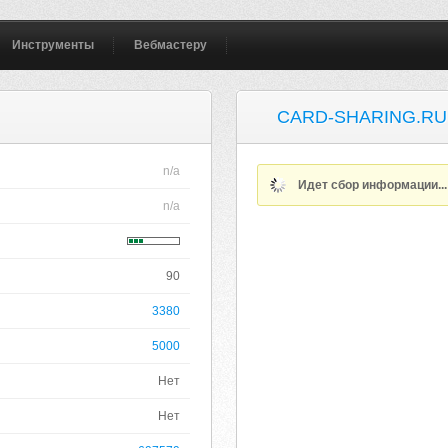
Инструменты
Вебмастеру
CARD-SHARING.RU
n/a
Идет сбор информации..
n/a
90
3380
5000
Нет
Нет