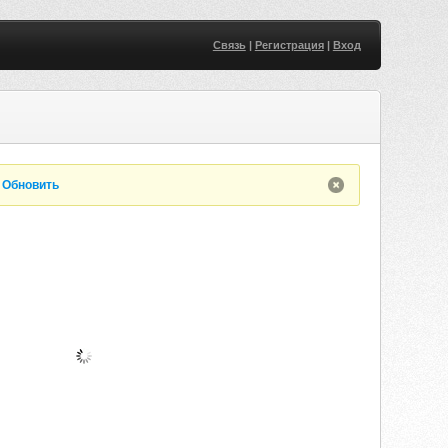
Связь
|
Регистрация
|
Вход
.
Обновить