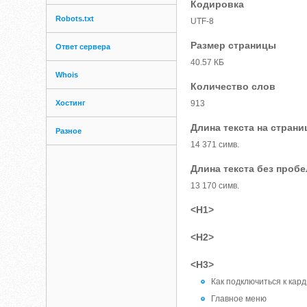
Кодировка
Robots.txt
UTF-8
Размер страницы
Ответ сервера
40.57 КБ
Whois
Количество слов
Хостинг
913
Длина текста на страни
Разное
14 371 симв.
Длина текста без проб
13 170 симв.
<H1>
<H2>
<H3>
Как подключиться к кар
Главное меню