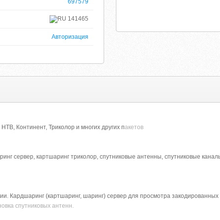
697579
141465
Авторизация
НТВ, Континент, Триколор и многих других п
акетов
инг сервер, картшаринг триколор, спутниковые антенны, спутниковые каналы,
ии. Кардшаринг (картшаринг, шаринг) сервер для просмотра закодированных 
новка спутниковых антенн.