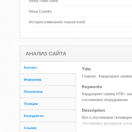
Alexa Traffic Rank
Alexa Country
История изменения показателей
АНАЛИЗ САЙТА
Контент
Title
Главная - Кардшаринг сервер 
Информер
Keywords
Посетители
Кардшаринг сервер НТВ+, шар
спутниковое оборудование
Позиции
Description
Конкуренты
Все о спутниковом телевиден
спутниковых ресиверов, уста
Ссылки