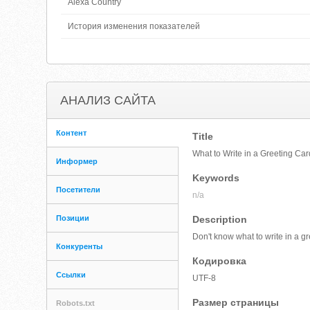
Alexa Country
История изменения показателей
АНАЛИЗ САЙТА
Контент
Title
What to Write in a Greeting Ca
Информер
Keywords
Посетители
n/a
Позиции
Description
Don't know what to write in a 
Конкуренты
Кодировка
Ссылки
UTF-8
Размер страницы
Robots.txt