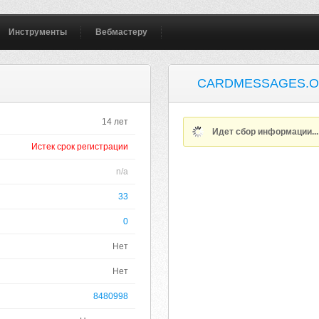
Инструменты
Вебмастеру
CARDMESSAGES.
14 лет
Идет сбор информации..
Истек срок регистрации
n/a
33
0
Нет
Нет
8480998