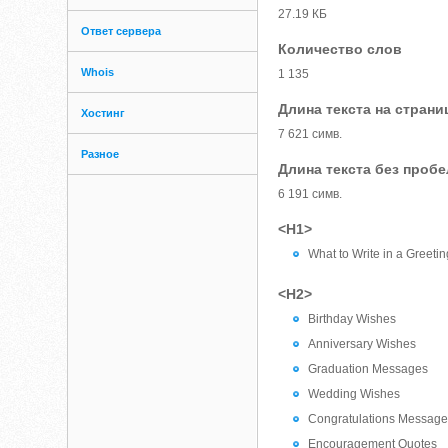
27.19 КБ
Ответ сервера
Количество слов
Whois
1 135
Длина текста на страни
Хостинг
7 621 симв.
Разное
Длина текста без проб
6 191 симв.
<H1>
What to Write in a Greeti
<H2>
Birthday Wishes
Anniversary Wishes
Graduation Messages
Wedding Wishes
Congratulations Messag
Encouragement Quotes