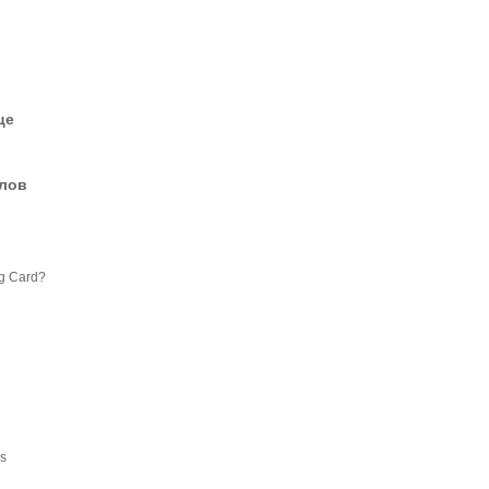
це
елов
ng Card?
es