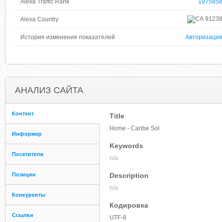
Alexa Traffic Rank
197585
9123
Alexa Country
История изменения показателей
Авторизаци
АНАЛИЗ САЙТА
Контент
Title
Home - Caribe Sol
Информер
Keywords
Посетители
n/a
Позиции
Description
n/a
Конкуренты
Кодировка
Ссылки
UTF-8