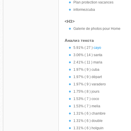
Plan protection vacances
informezcuba
<H3>
Galerie de photos pour Home
Анализ текста
5.91% ( 27 )
cayo
3.06% ( 14 ) santa
2.41% ( 11 ) maria
1.97% ( 9 ) cuba
1.97% ( 9 ) départ
1.97% ( 9 ) varadero
1.75% ( 8 ) jours
1.53% ( 7 ) coco
1.53% ( 7 ) melia
1.31% ( 6 ) chambre
1.31% ( 6 ) double
1.31% ( 6 ) holguin