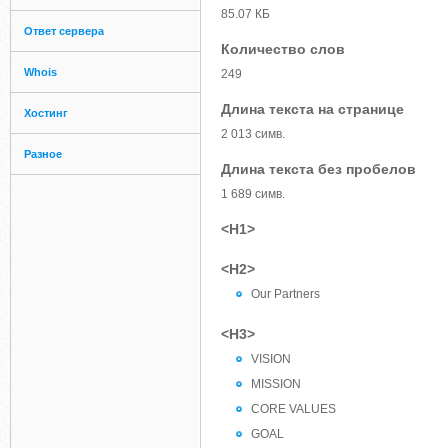
85.07 КБ
Ответ сервера
Количество слов
Whois
249
Длина текста на странице
Хостинг
2 013 симв.
Разное
Длина текста без пробелов
1 689 симв.
<H1>
<H2>
Our Partners
<H3>
VISION
MISSION
CORE VALUES
GOAL