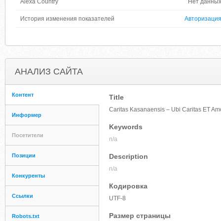
Alexa Country
Нет данны
История изменения показателей
Авторизаци
АНАЛИЗ САЙТА
Контент
Title
Caritas Kasanaensis – Ubi Caritas ET Am
Информер
Keywords
Посетители
n/a
Позиции
Description
n/a
Конкуренты
Кодировка
Ссылки
UTF-8
Размер страницы
Robots.txt