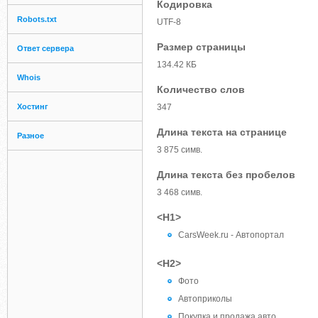
Кодировка
Robots.txt
UTF-8
Размер страницы
Ответ сервера
134.42 КБ
Whois
Количество слов
Хостинг
347
Длина текста на странице
Разное
3 875 симв.
Длина текста без пробелов
3 468 симв.
<H1>
CarsWeek.ru - Автопортал
<H2>
Фото
Автоприколы
Покупка и продажа авто