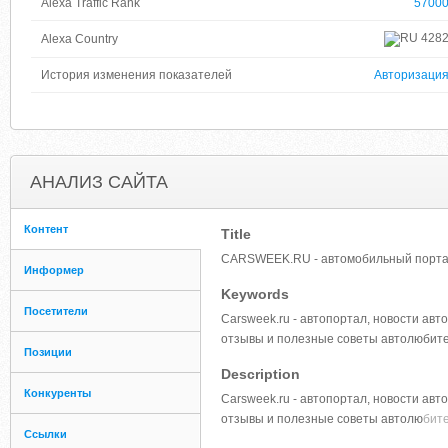
Alexa Traffic Rank
5700
428
Alexa Country
История изменения показателей
Авторизаци
АНАЛИЗ САЙТА
Контент
Title
CARSWEEK.RU - автомобильный порт
Информер
Keywords
Посетители
Carsweek.ru - автопортал, новости ав
отзывы и полезные советы автолюбит
Позиции
Description
Конкуренты
Carsweek.ru - автопортал, новости ав
отзывы и полезные советы автолю
бит
Ссылки