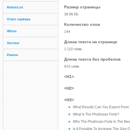
Размер страницы
Robots.txt
38.96 КБ
Ответ сервера
Количество слов
Whois
144
Длина текста на странице
Хостинг
1 110 симв.
Разное
Длина текста без пробелов
910 симв.
<H1>
<H2>
<H3>
What Results Can You Expect From 
What Is The Phallosan Forte?
Why The Phallosan Forte Is The Bes
Is It Possible To Increase The Size 