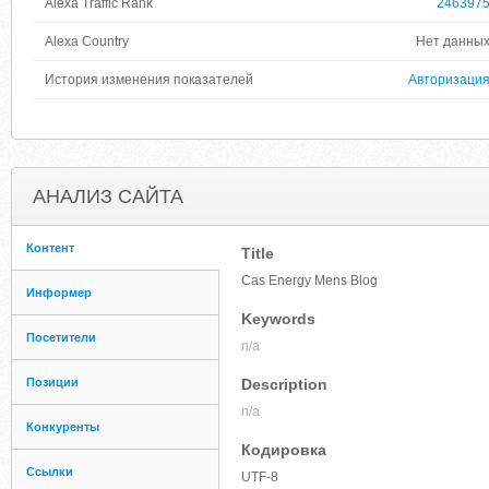
Alexa Traffic Rank
246397
Alexa Country
Нет данны
История изменения показателей
Авторизаци
АНАЛИЗ САЙТА
Контент
Title
Cas Energy Mens Blog
Информер
Keywords
Посетители
n/a
Позиции
Description
n/a
Конкуренты
Кодировка
Ссылки
UTF-8