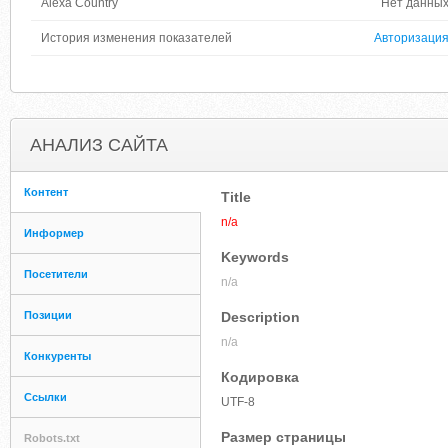
Alexa Country
Нет данны
История изменения показателей
Авторизаци
АНАЛИЗ САЙТА
Контент
Title
n/a
Информер
Keywords
Посетители
n/a
Позиции
Description
n/a
Конкуренты
Кодировка
Ссылки
UTF-8
Размер страницы
Robots.txt