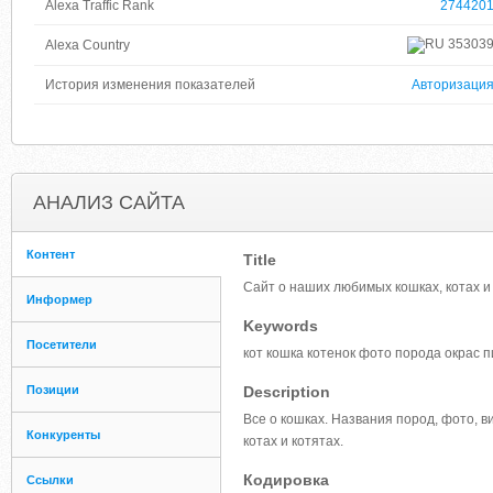
Alexa Traffic Rank
274420
35303
Alexa Country
История изменения показателей
Авторизаци
АНАЛИЗ САЙТА
Контент
Title
Сайт о наших любимых кошках, котах и
Информер
Keywords
Посетители
кот кошка котенок фото порода окрас 
Позиции
Description
Все о кошках. Названия пород, фото, ви
Конкуренты
котах и котятах.
Кодировка
Ссылки