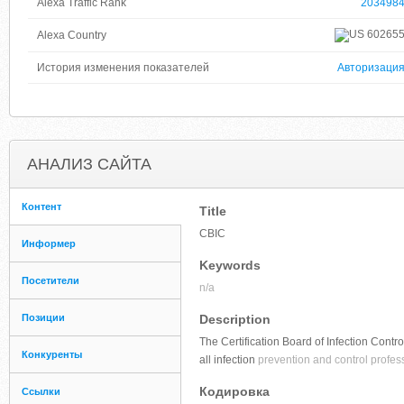
Alexa Traffic Rank
203498
60265
Alexa Country
История изменения показателей
Авторизаци
АНАЛИЗ САЙТА
Контент
Title
CBIC
Информер
Keywords
Посетители
n/a
Позиции
Description
The Certification Board of Infection Contro
Конкуренты
all infection
prevention and control profes
Кодировка
Ссылки