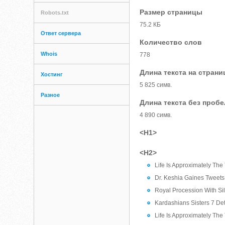
Размер страницы
Robots.txt
75.2 КБ
Ответ сервера
Количество слов
Whois
778
Длина текста на страни
Хостинг
5 825 симв.
Разное
Длина текста без проб
4 890 симв.
<H1>
<H2>
Life Is Approximately The 
Dr. Keshia Gaines Tweet
Royal Procession With Sil
Kardashians Sisters 7 Det
Life Is Approximately The 