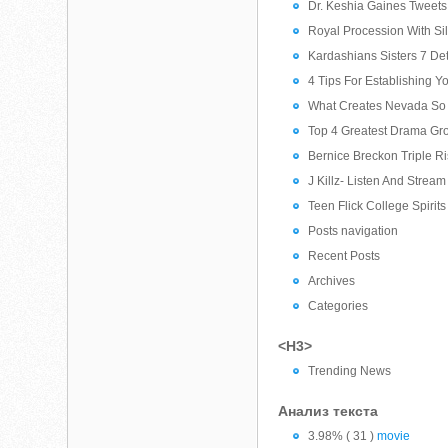
Dr. Keshia Gaines Tweet
Royal Procession With Sil
Kardashians Sisters 7 Det
4 Tips For Establishing 
What Creates Nevada So 
Top 4 Greatest Drama Gr
Bernice Breckon Triple Ri
J Killz- Listen And Stre
Teen Flick College Spirits
Posts navigation
Recent Posts
Archives
Categories
<H3>
Trending News
Анализ текста
3.98% ( 31 )
movie