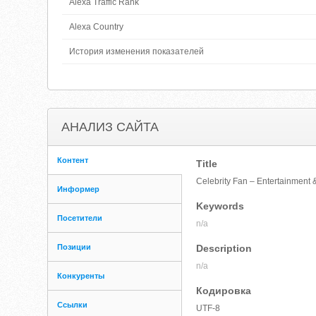
Alexa Traffic Rank
Alexa Country
История изменения показателей
АНАЛИЗ САЙТА
Контент
Title
Celebrity Fan – Entertainment 
Информер
Keywords
Посетители
n/a
Позиции
Description
n/a
Конкуренты
Кодировка
Ссылки
UTF-8