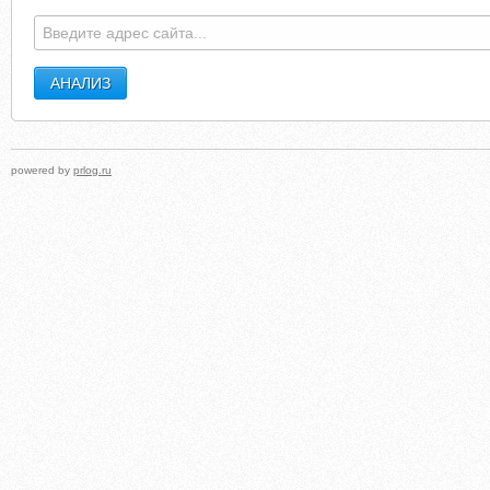
DESINIC-MAZORET.COM.WHOISBUCKET.COM
SHOPATVALLEYMAL
powered by
prlog.ru