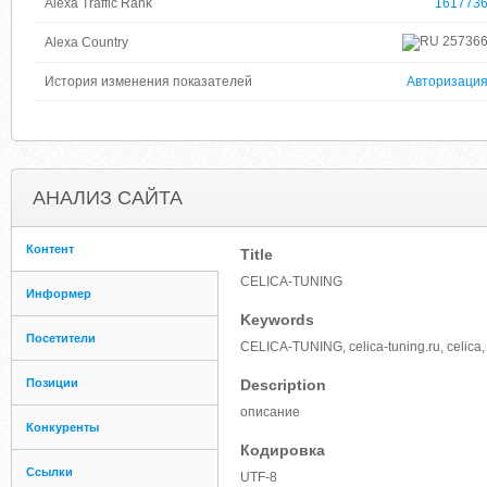
Alexa Traffic Rank
161773
25736
Alexa Country
История изменения показателей
Авторизаци
АНАЛИЗ САЙТА
Контент
Title
CELICA-TUNING
Информер
Keywords
Посетители
CELICA-TUNING, celica-tuning.ru, celica, m
Позиции
Description
описание
Конкуренты
Кодировка
Ссылки
UTF-8