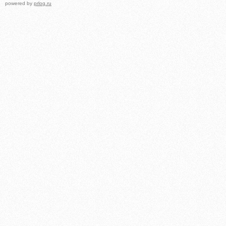
powered by
prlog.ru