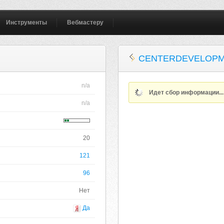
Инструменты
Вебмастеру
CENTERDEVELOPM
n/a
Идет сбор информации..
n/a
20
121
96
Нет
Да