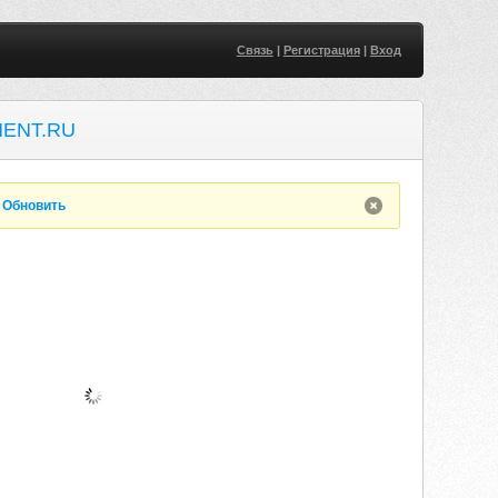
Связь
|
Регистрация
|
Вход
ENT.RU
.
Обновить