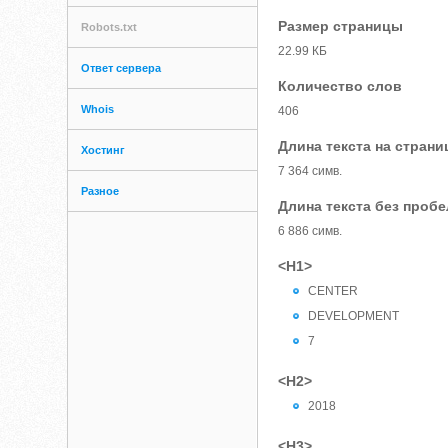
Размер страницы
Robots.txt
22.99 КБ
Ответ сервера
Количество слов
Whois
406
Длина текста на страни
Хостинг
7 364 симв.
Разное
Длина текста без проб
6 886 симв.
<H1>
CENTER
DEVELOPMENT
7
<H2>
2018
<H3>