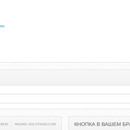
х
ние
я
КНОПКА В ВАШЕМ БР
WI.PL
PAGING-SOLUTIONS.COM