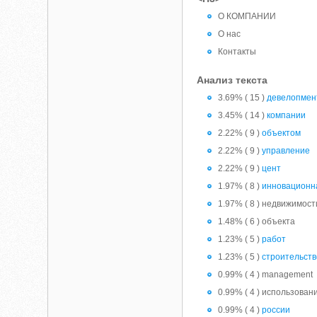
О КОМПАНИИ
О нас
Контакты
Анализ текста
3.69% ( 15 )
девелопмен
3.45% ( 14 )
компании
2.22% ( 9 )
объектом
2.22% ( 9 )
управление
2.22% ( 9 )
цент
1.97% ( 8 )
инновационн
1.97% ( 8 ) недвижимост
1.48% ( 6 ) объекта
1.23% ( 5 )
работ
1.23% ( 5 )
строительств
0.99% ( 4 ) management
0.99% ( 4 ) использован
0.99% ( 4 )
россии