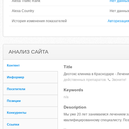
Alexa Traffic Rank
Нет данны
Alexa Country
Нет данны
История изменения показателей
Авторизаци
АНАЛИЗ САЙТА
Контент
Title
Деотокс клиника в Краснодаре - Лечен
Информер
действенных препаратов. 📞 Звоните!
Посетители
Keywords
n/a
Позиции
Description
Конкуренты
Мы уже 20 лет занимаемся лечением за
квалифицированному специалисту. Поз
Ссылки