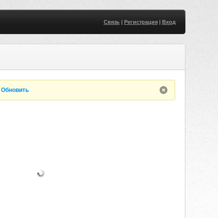
Связь
|
Регистрация
|
Вход
.
Обновить