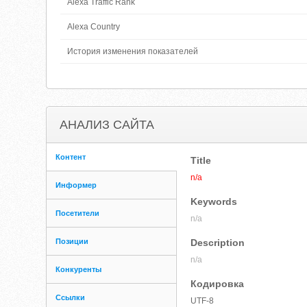
Alexa Traffic Rank
Alexa Country
История изменения показателей
АНАЛИЗ САЙТА
Контент
Title
n/a
Информер
Keywords
Посетители
n/a
Позиции
Description
n/a
Конкуренты
Кодировка
Ссылки
UTF-8