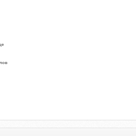
це
елов