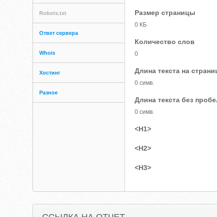
Размер страницы
Robots.txt
0 КБ
Ответ сервера
Количество слов
Whois
0
Длина текста на страни
Хостинг
0 симв.
Разное
Длина текста без проб
0 симв.
<H1>
<H2>
<H3>