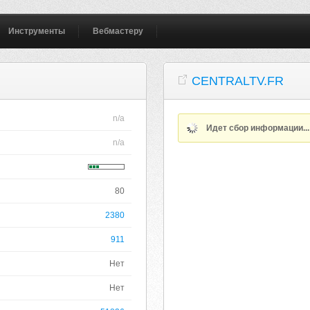
Инструменты
Вебмастеру
CENTRALTV.FR
n/a
Идет сбор информации..
n/a
80
2380
911
Нет
Нет