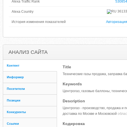
Alexa Traffic Rank
53085
3613
Alexa Country
История изменения показателей
Авторизаци
АНАЛИЗ САЙТА
Контент
Title
Технические газы продажа, заправка ба
Информер
Keywords
Посетители
Центрогаз, газовые баллоны, техническ
Позиции
Description
Центрогаз - производство, продажа и п
Конкуренты
доставка по Москве и Московской
облас
Кодировка
Ссылки