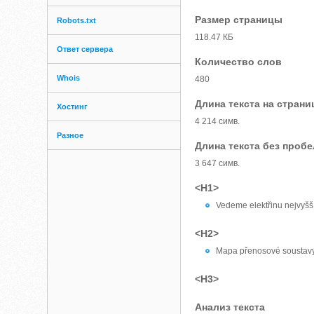
Размер страницы
Robots.txt
118.47 КБ
Ответ сервера
Количество слов
Whois
480
Длина текста на страни
Хостинг
4 214 симв.
Разное
Длина текста без проб
3 647 симв.
<H1>
Vedeme elektřinu nejvyšš
<H2>
Mapa přenosové soustav
<H3>
Анализ текста