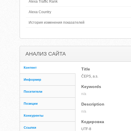
Alexa Traffic Rank
Alexa Country
История изменения показателей
АНАЛИЗ САЙТА
Контент
Title
ČEPS, a.s.
Информер
Keywords
Посетители
n/a
Позиции
Description
n/a
Конкуренты
Кодировка
Ссылки
UTF-8