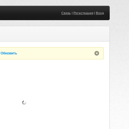
Связь
|
Регистрация
|
Вход
.
Обновить