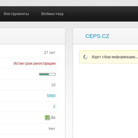
Инструменты
Вебмастеру
CEPS.CZ
27 лет
Идет сбор информации..
Истек срок регистрации
10
5060
2
Да
Нет