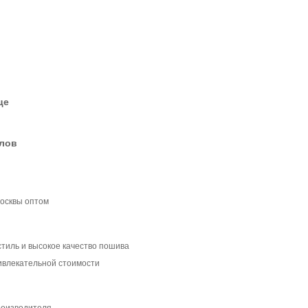
це
елов
Москвы оптом
стиль и высокое качество пошива
ивлекательной стоимости