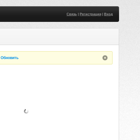
Связь
|
Регистрация
|
Вход
.
Обновить