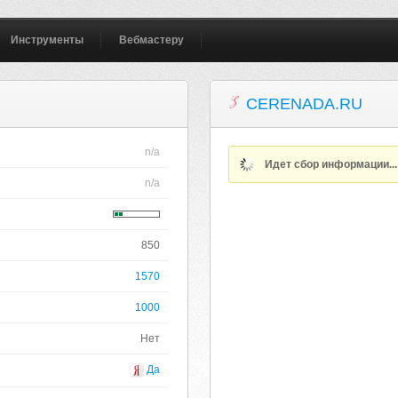
Инструменты
Вебмастеру
CERENADA.RU
n/a
Идет сбор информации..
n/a
850
1570
1000
Нет
Да