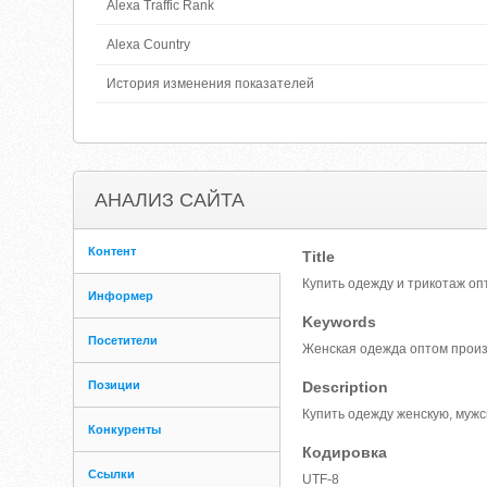
Alexa Traffic Rank
Alexa Country
История изменения показателей
АНАЛИЗ САЙТА
Контент
Title
Купить одежду и трикотаж оп
Информер
Keywords
Посетители
Женская одежда оптом произ
Позиции
Description
Купить одежду женскую, мужс
Конкуренты
Кодировка
Ссылки
UTF-8