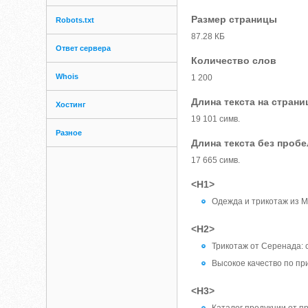
Размер страницы
Robots.txt
87.28 КБ
Ответ сервера
Количество слов
Whois
1 200
Длина текста на страни
Хостинг
19 101 симв.
Разное
Длина текста без проб
17 665 симв.
<H1>
Одежда и трикотаж из 
<H2>
Трикотаж от Серенада: 
Высокое качество по пр
<H3>