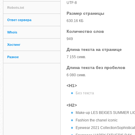
UTF-8
Robots.txt
Размер страницы
Ответ сервера
630.16 КБ
Количество слов
Whois
949
Хостинг
Длина текста на странице
7 155 симв.
Разное
Длина текста без пробелов
6 080 симв.
<H1>
Без текста
<H2>
Make-up LES BEIGES SUMMER LI
Fashion the chanel iconic
Eyewear 2021 CollectionSophisticat