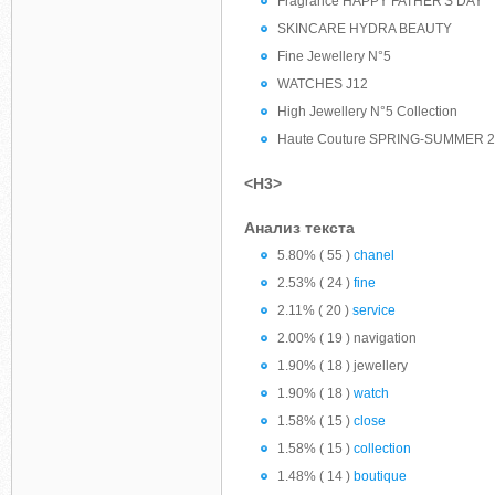
Fragrance HAPPY FATHER'S DAY
SKINCARE HYDRA BEAUTY
Fine Jewellery N°5
WATCHES J12
High Jewellery N°5 Collection
Haute Couture SPRING-SUMMER 
<H3>
Анализ текста
5.80% ( 55 )
chanel
2.53% ( 24 )
fine
2.11% ( 20 )
service
2.00% ( 19 ) navigation
1.90% ( 18 ) jewellery
1.90% ( 18 )
watch
1.58% ( 15 )
close
1.58% ( 15 )
collection
1.48% ( 14 )
boutique