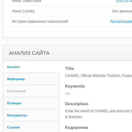
Alexa Traffic Rank
1597237
Alexa Country
Нет данны
История изменения показателей
Авторизаци
АНАЛИЗ САЙТА
Контент
Title
CHANEL Official Website: Fashion, Fragr
Информер
Keywords
Посетители
n/a
Позиции
Description
Enter the world of CHANEL and discover t
Конкуренты
& Watches.
Кодировка
Ссылки