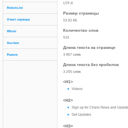
UTF-8
Robots.txt
Размер страницы
Ответ сервера
53.92 КБ
Количество слов
Whois
533
Хостинг
Длина текста на странице
3 867 симв.
Разное
Длина текста без пробелов
3 205 симв.
<H1>
Videos
<H2>
Sign up for Charis News and Updat
Get Updates
<H3>