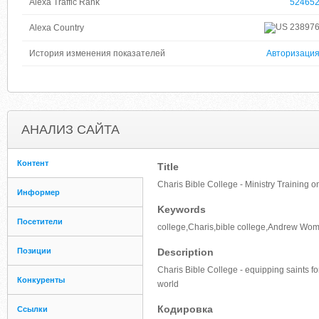
Alexa Traffic Rank
52465
23897
Alexa Country
История изменения показателей
Авторизаци
АНАЛИЗ САЙТА
Контент
Title
Charis Bible College - Ministry Training
Информер
Keywords
Посетители
college,Charis,bible college,Andrew W
Позиции
Description
Charis Bible College - equipping saints for
Конкуренты
world
Кодировка
Ссылки