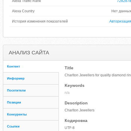
Alexa Traffic Rank
728287
Alexa Country
Нет данны
История изменения показателей
Авторизаци
АНАЛИЗ САЙТА
Контент
Title
Charlton Jewellers for quality diamond ri
Информер
Keywords
Посетители
n/a
Позиции
Description
Charlton Jewellers
Конкуренты
Кодировка
Ссылки
UTF-8