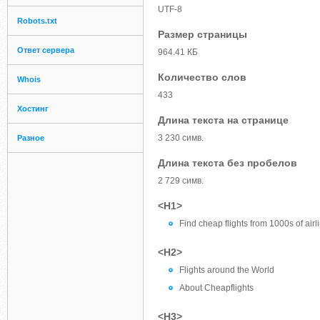
UTF-8
Robots.txt
Размер страницы
Ответ сервера
964.41 КБ
Количество слов
Whois
433
Хостинг
Длина текста на странице
3 230 симв.
Разное
Длина текста без пробелов
2 729 симв.
<H1>
Find cheap flights from 1000s of airl
<H2>
Flights around the World
About Cheapflights
<H3>