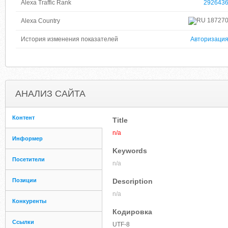
Alexa Traffic Rank
292643
18727
Alexa Country
История изменения показателей
Авторизаци
АНАЛИЗ САЙТА
Контент
Title
n/a
Информер
Keywords
Посетители
n/a
Позиции
Description
n/a
Конкуренты
Кодировка
Ссылки
UTF-8