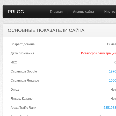
PRLOG
Главная
Анализ сайта
Инстру
ОСНОВНЫЕ ПОКАЗАТЕЛИ САЙТА
Возраст домена
12 ле
Дата окончания
Истек срок регистраци
ИКС
Страниц в Google
197
Страниц в Яндексе
100
Dmoz
Не
Яндекс Каталог
Не
Alexa Traffic Rank
535198