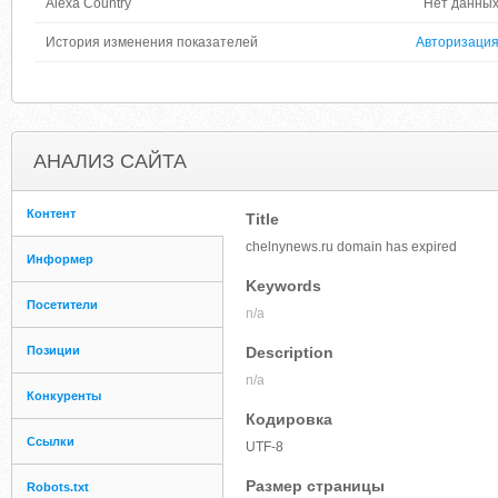
Alexa Country
Нет данны
История изменения показателей
Авторизаци
АНАЛИЗ САЙТА
Контент
Title
chelnynews.ru domain has expired
Информер
Keywords
Посетители
n/a
Позиции
Description
n/a
Конкуренты
Кодировка
Ссылки
UTF-8
Размер страницы
Robots.txt