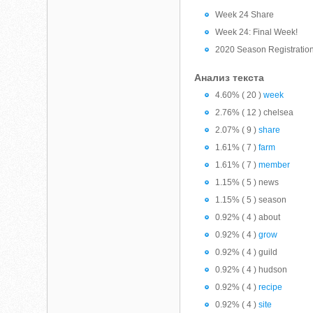
Week 24 Share
Week 24: Final Week!
2020 Season Registratio
Анализ текста
4.60% ( 20 )
week
2.76% ( 12 ) chelsea
2.07% ( 9 )
share
1.61% ( 7 )
farm
1.61% ( 7 )
member
1.15% ( 5 ) news
1.15% ( 5 ) season
0.92% ( 4 ) about
0.92% ( 4 )
grow
0.92% ( 4 ) guild
0.92% ( 4 ) hudson
0.92% ( 4 )
recipe
0.92% ( 4 )
site