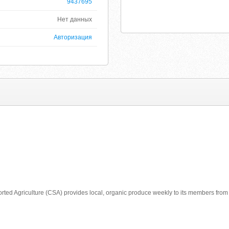
9437695
Нет данных
Авторизация
ed Agriculture (CSA) provides local, organic produce weekly to its members from