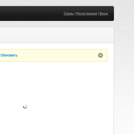
Связь
|
Регистрация
|
Вход
.
Обновить