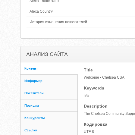
Alexa Traffic Rank
Alexa Country
История изменения показателей
АНАЛИЗ САЙТА
Контент
Title
Welcome • Chelsea CSA
Информер
Keywords
Посетители
n/a
Позиции
Description
The Chelsea Community Support
Конкуренты
Кодировка
Ссылки
UTF-8