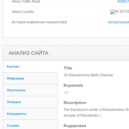
Alexa Traffic Rank
46885
3471
Alexa Country
История изменения показателей
Авторизаци
АНАЛИЗ САЙТА
Контент
Title
Sri Ramakrishna Math Chennai
Информер
Keywords
Посетители
n/a
Позиции
Description
The first branch center of Ramakrishna Or
Конкуренты
disciple of Ramakrish
na.
Кодировка
Ссылки