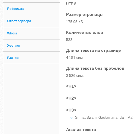
UTF-8
Robots.txt
Размер страницы
Ответ сервера
175.05 КБ
Количество слов
Whois
533
Хостинг
Длина текста на странице
4 151 симв.
Разное
Длина текста без пробелов
3 526 симв.
<H1>
<H2>
<H3>
Srimat Swami Gautamananda ji Mah
Анализ текста