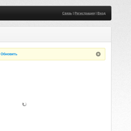
Связь
|
Регистрация
|
Вход
.
Обновить