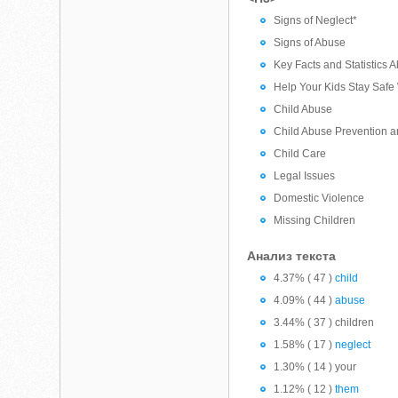
Signs of Neglect*
Signs of Abuse
Key Facts and Statistics 
Help Your Kids Stay Safe
Child Abuse
Child Abuse Prevention 
Child Care
Legal Issues
Domestic Violence
Missing Children
Анализ текста
4.37% ( 47 )
child
4.09% ( 44 )
abuse
3.44% ( 37 ) children
1.58% ( 17 )
neglect
1.30% ( 14 ) your
1.12% ( 12 )
them