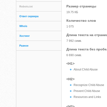
Размер страницы
Robots.txt
19.75 КБ
Ответ сервера
Количество слов
Whois
1 075
Длина текста на страни
Хостинг
7 992 симв.
Разное
Длина текста без проб
6 690 симв.
<H1>
About Child Abuse
<H2>
Recognize Child Abuse
Prevent Child Abuse
Resources and Links
<H3>