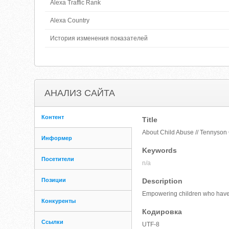
Alexa Traffic Rank
Alexa Country
История изменения показателей
АНАЛИЗ САЙТА
Контент
Title
About Child Abuse // Tennyson 
Информер
Keywords
Посетители
n/a
Позиции
Description
Empowering children who have ex
Конкуренты
Кодировка
Ссылки
UTF-8