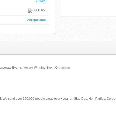
263428
15655
Авторизация
Corporate Events - Award Winning Event O
rganisers
e send over 160,000 people away every year on Stag Dos, Hen Parties, Corporat