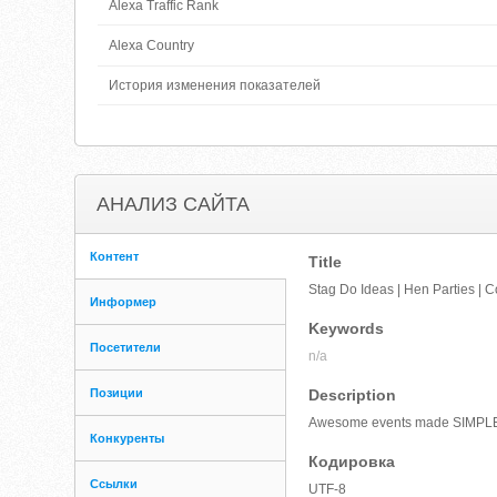
Alexa Traffic Rank
Alexa Country
История изменения показателей
АНАЛИЗ САЙТА
Контент
Title
Stag Do Ideas | Hen Parties | 
Информер
Keywords
Посетители
n/a
Позиции
Description
Awesome events made SIMPLE. W
Конкуренты
Кодировка
Ссылки
UTF-8