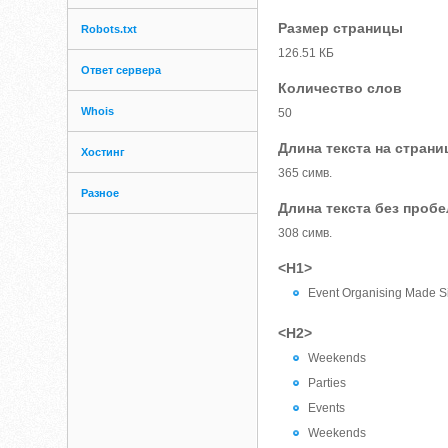
Размер страницы
Robots.txt
126.51 КБ
Ответ сервера
Количество слов
Whois
50
Длина текста на страни
Хостинг
365 симв.
Разное
Длина текста без проб
308 симв.
<H1>
Event Organising Made S
<H2>
Weekends
Parties
Events
Weekends