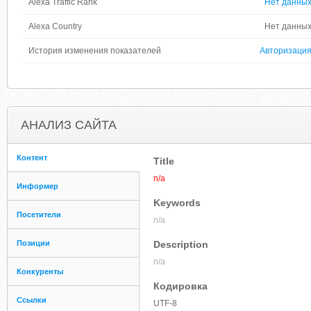
Alexa Traffic Rank
Нет данны
Alexa Country
Нет данны
История изменения показателей
Авторизаци
АНАЛИЗ САЙТА
Контент
Title
n/a
Информер
Keywords
Посетители
n/a
Позиции
Description
n/a
Конкуренты
Кодировка
Ссылки
UTF-8