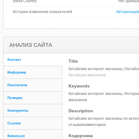
Alexa Country
Нет данны
История изменения показателей
Авторизаци
АНАЛИЗ САЙТА
Контент
Title
Китайские интернет магазины | Китайс
Информер
Китайских магазинов
Посетители
Keywords
Китайские интернет магазины, Интерне
Позиции
магазинов
Description
Конкуренты
Китайские интернет магазины по катег
Ссылки
отзыва/комментария.
Кодировка
Robots.txt