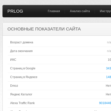
PRLOG
Главная
Анализ сайта
Инстру
ОСНОВНЫЕ ПОКАЗАТЕЛИ САЙТА
Возраст домена
n/
Дата окончания
n/
ИКС
1
Страниц в Google
34
Страниц в Яндексе
14
Dmoz
Не
Яндекс Каталог
Не
Alexa Traffic Rank
901844