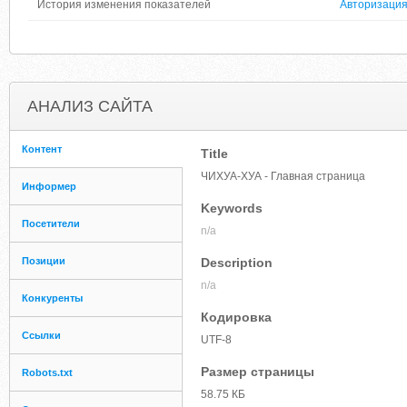
История изменения показателей
Авторизаци
АНАЛИЗ САЙТА
Контент
Title
ЧИХУА-ХУА - Главная страница
Информер
Keywords
Посетители
n/a
Позиции
Description
n/a
Конкуренты
Кодировка
Ссылки
UTF-8
Размер страницы
Robots.txt
58.75 КБ