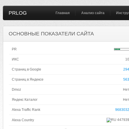
PRLOG
Главная
Анализ сайта
Инстру
ОСНОВНЫЕ ПОКАЗАТЕЛИ САЙТА
PR
ИКС
1
Страниц в Google
29
Страниц в Яндексе
56
Dmoz
Не
Яндекс Каталог
Не
Alexa Traffic Rank
968303
44793
Alexa Country