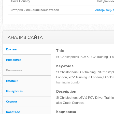
Alexa Country
Нет данны
История изменения показателей
Авторизаци
АНАЛИЗ САЙТА
Контент
Title
St. Christopher's PCV & LGV Training | Lon
Информер
Keywords
Посетители
St Christophers LGV training , St Christop
London, PCV Training in London, LGV Dri
Позиции
training in London
Description
Конкуренты
St Christophers LGV & PCV Driver Training
Ссылки
also Crash Course
s.
Кодировка
Robots.txt