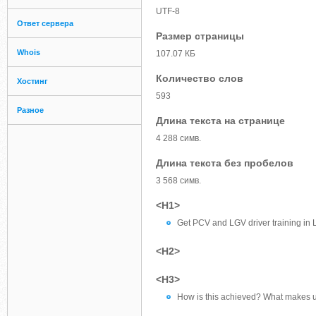
UTF-8
Ответ сервера
Размер страницы
Whois
107.07 КБ
Количество слов
Хостинг
593
Разное
Длина текста на странице
4 288 симв.
Длина текста без пробелов
3 568 симв.
<H1>
Get PCV and LGV driver training in L
<H2>
<H3>
How is this achieved? What makes us