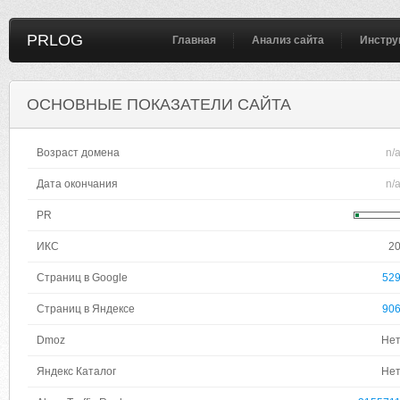
PRLOG
Главная
Анализ сайта
Инстру
ОСНОВНЫЕ ПОКАЗАТЕЛИ САЙТА
Возраст домена
n/
Дата окончания
n/
PR
ИКС
2
Страниц в Google
52
Страниц в Яндексе
90
Dmoz
Не
Яндекс Каталог
Не