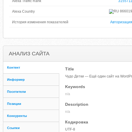
Alexa Traffic Rank
315571
86601
Alexa Country
История изменения показателей
Авторизаци
АНАЛИЗ САЙТА
Контент
Title
Чудо Детки — Ещё один сайт на WordP
Информер
Keywords
Посетители
n/a
Позиции
Description
n/a
Конкуренты
Кодировка
Ссылки
UTF-8