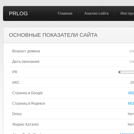
PRLOG
Главная
Анализ сайта
Инстру
ОСНОВНЫЕ ПОКАЗАТЕЛИ САЙТА
Возраст домена
n/
Дата окончания
n/
PR
ИКС
2
Страниц в Google
46
Страниц в Яндексе
66
Dmoz
Не
Яндекс Каталог
Не