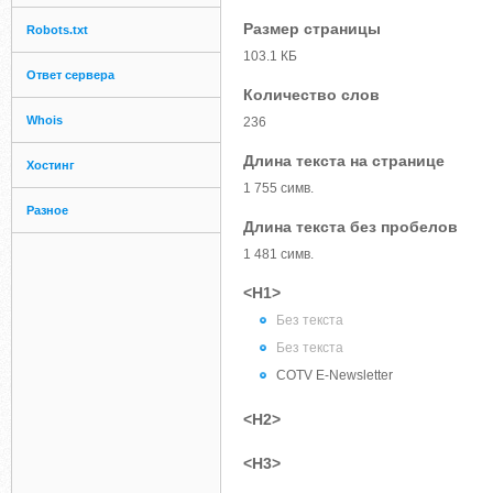
Размер страницы
Robots.txt
103.1 КБ
Ответ сервера
Количество слов
Whois
236
Длина текста на странице
Хостинг
1 755 симв.
Разное
Длина текста без пробелов
1 481 симв.
<H1>
Без текста
Без текста
COTV E-Newsletter
<H2>
<H3>