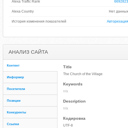
Alexa Traffic Rank
669282
Alexa Country
Нет данны
История изменения показателей
Авторизаци
АНАЛИЗ САЙТА
Контент
Title
The Church of the Village
Информер
Keywords
Посетители
n/a
Позиции
Description
n/a
Конкуренты
Кодировка
Ссылки
UTF-8