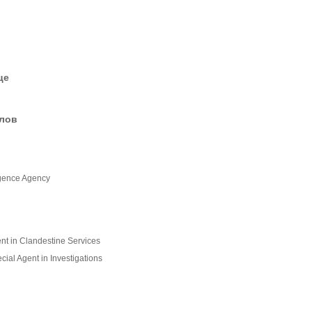
це
елов
ligence Agency
t in Clandestine Services
ial Agent in Investigations