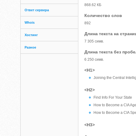
868.62 КБ
Ответ сервера
Количество слов
Whois
892
Длина текста на страни
Хостинг
7 305 симв.
Разное
Длина текста без проб
6 250 симв.
<H1>
Joining the Central Intel
<H2>
Find Info For Your State
How to Become a CIA Agen
How to Become a CIA Spec
<H3>