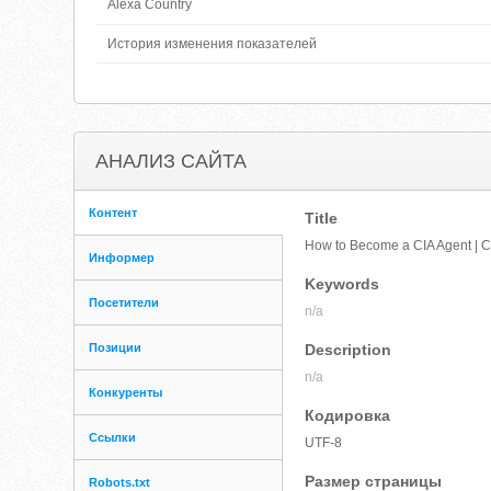
Alexa Country
История изменения показателей
АНАЛИЗ САЙТА
Контент
Title
How to Become a CIA Agent | C
Информер
Keywords
Посетители
n/a
Позиции
Description
n/a
Конкуренты
Кодировка
Ссылки
UTF-8
Размер страницы
Robots.txt