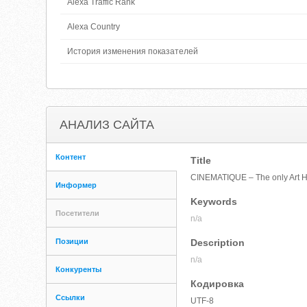
Alexa Traffic Rank
Alexa Country
История изменения показателей
АНАЛИЗ САЙТА
Контент
Title
CINEMATIQUE – The only Art 
Информер
Keywords
Посетители
n/a
Позиции
Description
n/a
Конкуренты
Кодировка
Ссылки
UTF-8