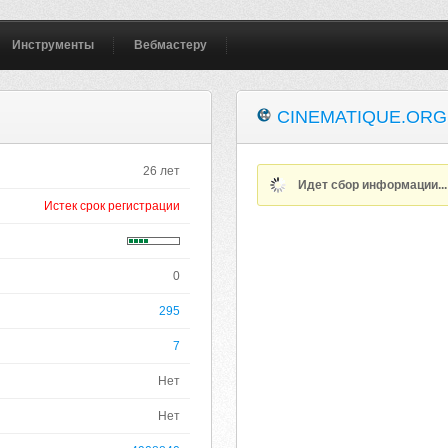
Инструменты
Вебмастеру
CINEMATIQUE.ORG
26 лет
Идет сбор информации..
Истек срок регистрации
0
295
7
Нет
Нет