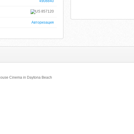
4908840
857120
Авторизация
House Cinema in Daytona Beach