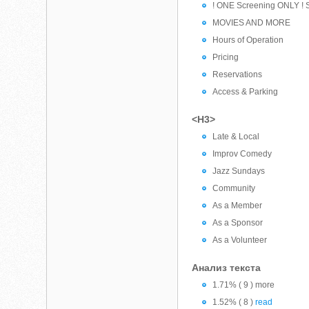
! ONE Screening ONLY ! 
MOVIES AND MORE
Hours of Operation
Pricing
Reservations
Access & Parking
<H3>
Late & Local
Improv Comedy
Jazz Sundays
Community
As a Member
As a Sponsor
As a Volunteer
Анализ текста
1.71% ( 9 ) more
1.52% ( 8 )
read