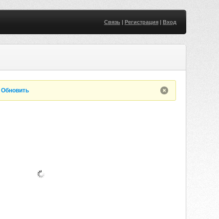
Связь
|
Регистрация
|
Вход
.
Обновить