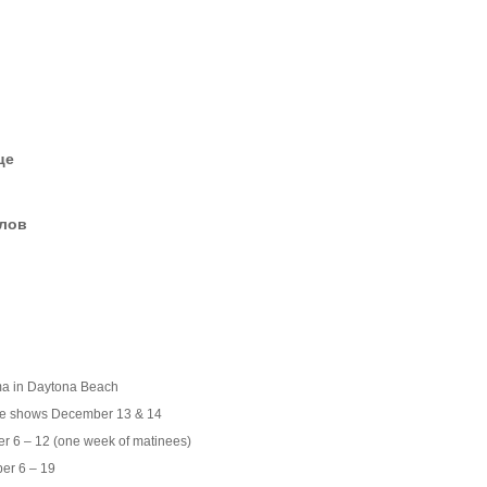
це
елов
ma in Daytona Beach
late shows December 13 & 14
er 6 – 12 (one week of matinees)
er 6 – 19