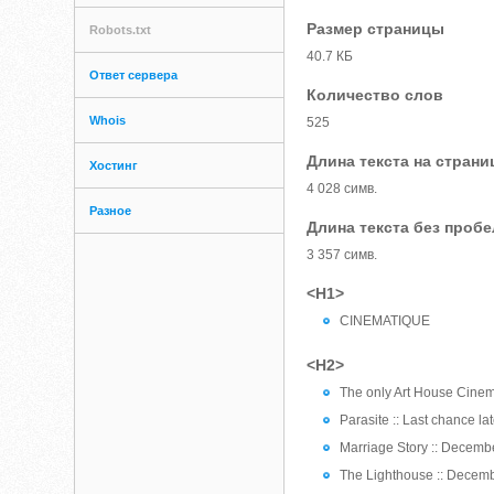
Размер страницы
Robots.txt
40.7 КБ
Ответ сервера
Количество слов
Whois
525
Длина текста на страни
Хостинг
4 028 симв.
Разное
Длина текста без проб
3 357 симв.
<H1>
CINEMATIQUE
<H2>
The only Art House Cine
Parasite :: Last chance 
Marriage Story :: Decemb
The Lighthouse :: Decemb