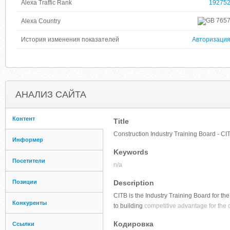
Alexa Traffic Rank
19275
765
Alexa Country
История изменения показателей
Авторизаци
АНАЛИЗ САЙТА
Контент
Title
Construction Industry Training Board - CI
Информер
Keywords
Посетители
n/a
Позиции
Description
CITB is the Industry Training Board for the
Конкуренты
to building
competitive advantage for the c
Кодировка
Ссылки