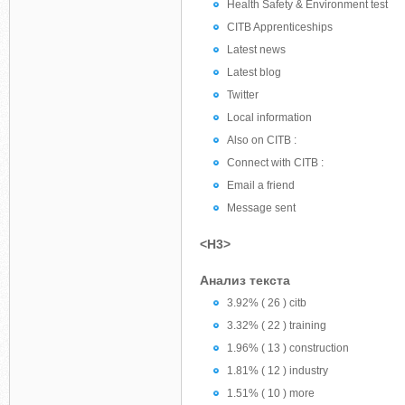
Health Safety & Environment test
CITB Apprenticeships
Latest news
Latest blog
Twitter
Local information
Also on CITB :
Connect with CITB :
Email a friend
Message sent
<H3>
Анализ текста
3.92% ( 26 ) citb
3.32% ( 22 ) training
1.96% ( 13 ) construction
1.81% ( 12 ) industry
1.51% ( 10 ) more