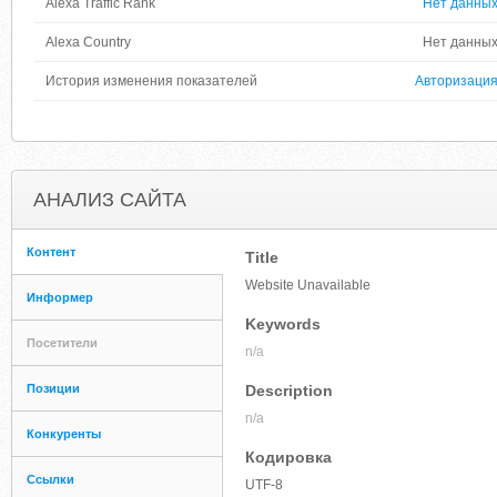
Alexa Traffic Rank
Нет данны
Alexa Country
Нет данны
История изменения показателей
Авторизаци
АНАЛИЗ САЙТА
Контент
Title
Website Unavailable
Информер
Keywords
Посетители
n/a
Позиции
Description
n/a
Конкуренты
Кодировка
Ссылки
UTF-8