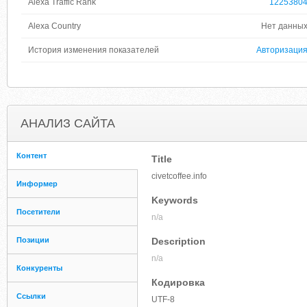
Alexa Traffic Rank
1225380
Alexa Country
Нет данны
История изменения показателей
Авторизаци
АНАЛИЗ САЙТА
Контент
Title
civetcoffee.info
Информер
Keywords
Посетители
n/a
Позиции
Description
n/a
Конкуренты
Кодировка
Ссылки
UTF-8