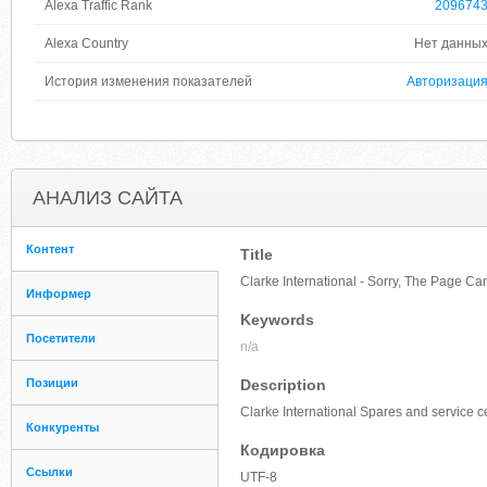
Alexa Traffic Rank
209674
Alexa Country
Нет данны
История изменения показателей
Авторизаци
АНАЛИЗ САЙТА
Контент
Title
Clarke International - Sorry, The Page C
Информер
Keywords
Посетители
n/a
Позиции
Description
Clarke International Spares and service 
Конкуренты
Кодировка
Ссылки
UTF-8