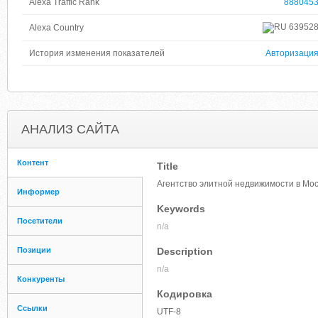
Alexa Traffic Rank
888045
63952
Alexa Country
История изменения показателей
Авторизаци
АНАЛИЗ САЙТА
Контент
Title
Агентство элитной недвижимости в Моск
Информер
Keywords
Посетители
n/a
Позиции
Description
n/a
Конкуренты
Кодировка
Ссылки
UTF-8