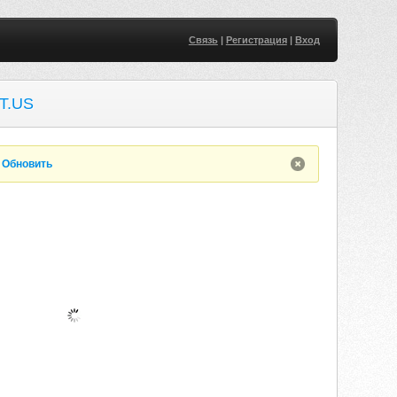
Связь
|
Регистрация
|
Вход
T.US
.
Обновить