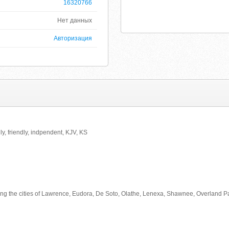
16320766
Нет данных
Авторизация
ly, friendly, indpendent, KJV, KS
ing the cities of Lawrence, Eudora, De Soto, Olathe, Lenexa, Shawnee, Overland 