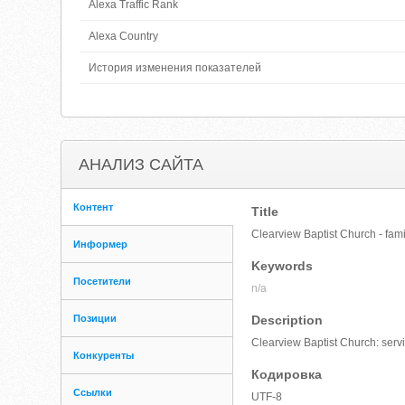
Alexa Traffic Rank
Alexa Country
История изменения показателей
АНАЛИЗ САЙТА
Контент
Title
Clearview Baptist Church - fami
Информер
Keywords
Посетители
n/a
Позиции
Description
Clearview Baptist Church: serv
Конкуренты
Кодировка
Ссылки
UTF-8