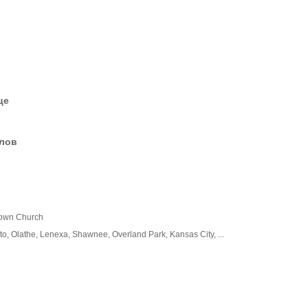
це
елов
 Town Church
o, Olathe, Lenexa, Shawnee, Overland Park, Kansas City, ...