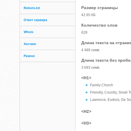
Размер страницы
Robots.txt
42.65 КБ
Ответ сервера
Количество слов
Whois
628
Длина текста на страни
Хостинг
4 489 симв.
Разное
Длина текста без проб
3 693 симв.
<H1>
Family Church
Friendly, Country, Small
Lawrence, Eudora, De Sot
<H2>
<H3>