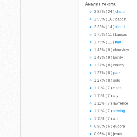
Анализ текста
3.82% ( 24 )
church
2.55% ( 16 ) baptist
2.23% ( 14 )
friend
1.75% ( 11 ) kansas
1.75% ( 11 )
that
1.43% ( 9 ) clearview
1.43% ( 9 ) family
1.27% ( 8 ) county
1.27% ( 8 )
park
1.27% ( 8 ) soto
1.11% ( 7 ) cities
1.11% ( 7 ) city
1.11% ( 7 ) lawrence
1.11% ( 7 )
serving
1.11% ( 7 ) with
0.96% ( 6 ) eudora
0.96% ( 6 ) jesus