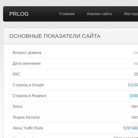
PRLOG
Главная
Анализ сайта
Инстру
ОСНОВНЫЕ ПОКАЗАТЕЛИ САЙТА
Возраст домена
n/
Дата окончания
n/
ИКС
2
Страниц в Google
1210
Страниц в Яндексе
100
Dmoz
Не
Яндекс Каталог
Не
Alexa Traffic Rank
528748