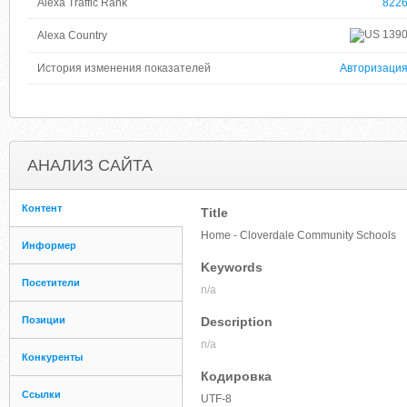
Alexa Traffic Rank
822
139
Alexa Country
История изменения показателей
Авторизаци
АНАЛИЗ САЙТА
Контент
Title
Home - Cloverdale Community Schools
Информер
Keywords
Посетители
n/a
Позиции
Description
n/a
Конкуренты
Кодировка
Ссылки
UTF-8