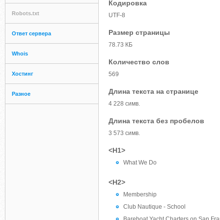
Кодировка
Robots.txt
UTF-8
Размер страницы
Ответ сервера
78.73 КБ
Whois
Количество слов
Хостинг
569
Длина текста на странице
Разное
4 228 симв.
Длина текста без пробелов
3 573 симв.
<H1>
What We Do
<H2>
Membership
Club Nautique - School
Bareboat Yacht Charters on San Fra