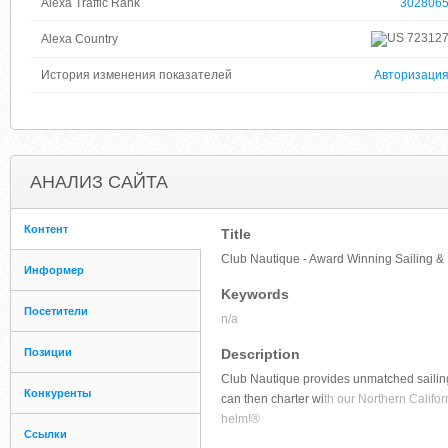
Alexa Traffic Rank
302806
72312
Alexa Country
История изменения показателей
Авторизаци
АНАЛИЗ САЙТА
Контент
Title
Club Nautique - Award Winning Sailing &
Информер
Keywords
Посетители
n/a
Позиции
Description
Club Nautique provides unmatched sailing
Конкуренты
can then charter wi
th our Northern Califor
helm!®
Ссылки