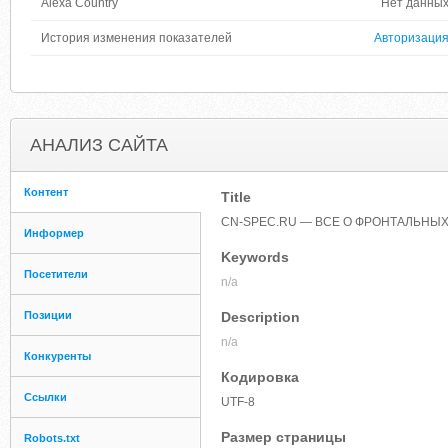
Alexa Country
Нет данны
История изменения показателей
Авторизаци
АНАЛИЗ САЙТА
Контент
Title
CN-SPEC.RU — ВСЕ О ФРОНТАЛЬНЫХ
Информер
Keywords
Посетители
n/a
Позиции
Description
n/a
Конкуренты
Кодировка
Ссылки
UTF-8
Размер страницы
Robots.txt