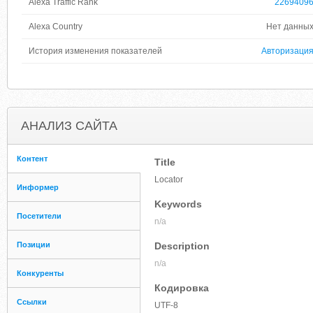
Alexa Traffic Rank
2269409
Alexa Country
Нет данны
История изменения показателей
Авторизаци
АНАЛИЗ САЙТА
Контент
Title
Locator
Информер
Keywords
Посетители
n/a
Позиции
Description
n/a
Конкуренты
Кодировка
Ссылки
UTF-8