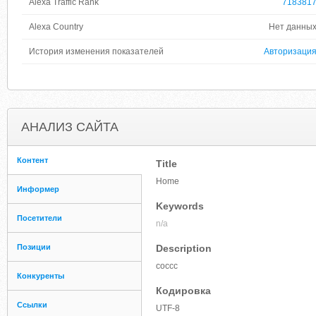
Alexa Traffic Rank
718381
Alexa Country
Нет данны
История изменения показателей
Авторизаци
АНАЛИЗ САЙТА
Контент
Title
Home
Информер
Keywords
Посетители
n/a
Позиции
Description
coccc
Конкуренты
Кодировка
Ссылки
UTF-8