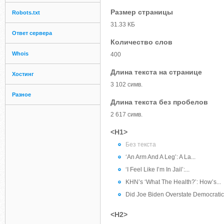
Размер страницы
Robots.txt
31.33 КБ
Ответ сервера
Количество слов
Whois
400
Длина текста на странице
Хостинг
3 102 симв.
Разное
Длина текста без пробелов
2 617 симв.
<H1>
Без текста
‘An Arm And A Leg’: A La...
‘I Feel Like I’m In Jail’:...
KHN’s ‘What The Health?’: How’s...
Did Joe Biden Overstate Democratic.
<H2>